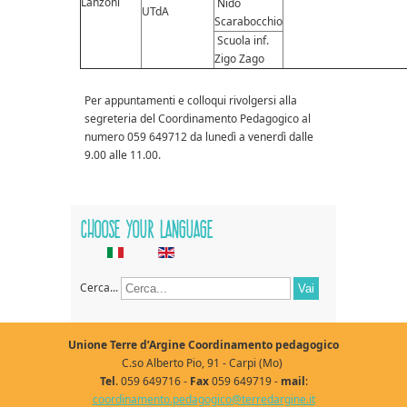
Lanzoni
Nido
UTdA
Scarabocchio
Scuola inf.
Zigo Zago
Per appuntamenti e colloqui rivolgersi alla
segreteria del Coordinamento Pedagogico al
numero 059 649712 da lunedì a venerdì dalle
9.00 alle 11.00.
Choose your language
Cerca...
Vai
Unione Terre d’Argine Coordinamento pedagogico
C.so Alberto Pio, 91 - Carpi (Mo)
Tel
. 059 649716 -
Fax
059 649719 -
mail
:
coordinamento.pedagogico@terredargine.it