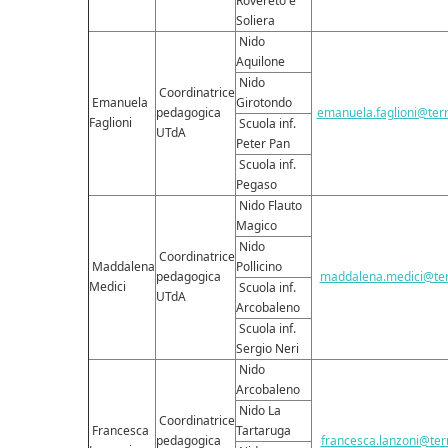
Rovereto e
Soliera
Nido
Aquilone
Nido
Coordinatrice
Emanuela
Girotondo
pedagogica
emanuela.faglioni@terr
Faglioni
Scuola inf.
UTdA
Peter Pan
Scuola inf.
Pegaso
Nido Flauto
Magico
Nido
Coordinatrice
Maddalena
Pollicino
pedagogica
maddalena.medici@terr
Medici
Scuola inf.
UTdA
Arcobaleno
Scuola inf.
Sergio Neri
Nido
Arcobaleno
Nido La
Coordinatrice
Francesca
Tartaruga
pedagogica
francesca.lanzoni@terr