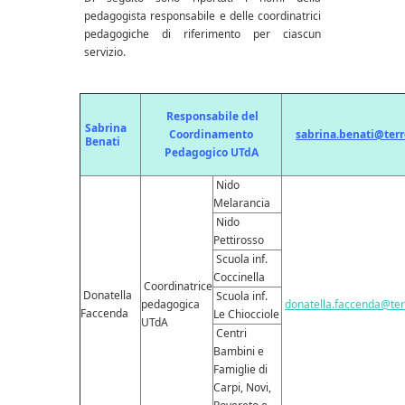
pedagogista responsabile e delle coordinatrici
pedagogiche di riferimento per ciascun
servizio.
Responsabile del
Sabrina
Coordinamento
sabrina.benati@terr
Benati
Pedagogico
UTdA
Nido
Melarancia
Nido
Pettirosso
Scuola inf.
Coccinella
Coordinatrice
Donatella
Scuola inf.
pedagogica
donatella.faccenda@ter
Faccenda
Le Chiocciole
UTdA
Centri
Bambini e
Famiglie di
Carpi, Novi,